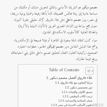
مصمم ديكور
هو الشريك الأساسي والمثالي لتحويل منزلك أو مكتبك من
مساحة عادية إلى بيئة تعكس شخصيتك تماماً بأناقة رفيعة وعملية يومية مريحة،
في مصر، يبرز
مصمم داخلي
مثل علاء فاروق كرائد حقيقي بخبرة كبيرة،
حيث يجمع ببراعة بين التراث المصري العريق (الألوان النيلية والأثرية)
والحداثة العالمية كالأسلوب الاسكندنافي الهادئ.
سواء كنت تمتلك شقة صغيرة في القاهرة أو فيلا فسيحة في الإسكندرية،
يوضح هذا الدليل الشامل دور
مصمم الديكور
الحاسم، خطوات اختياره
الصحيح، وكيفية التعاون الفعال لتحقيق تصميم داخلي مثالي يلبي احتياجاتك
ويرفع قيمة عقارك.
Table of Contents
علاء فاروق أفضل مصمم ديكور
مزايا التعاون مع علاء فاروق
دور مصممين ديكور
تنسيق الألوان والإضاءة
ترتيب الأثاث الوظيفي
ضمان السلامة والاستدامة
AR
EN
تطوير الأساليب الحديثة في مصر